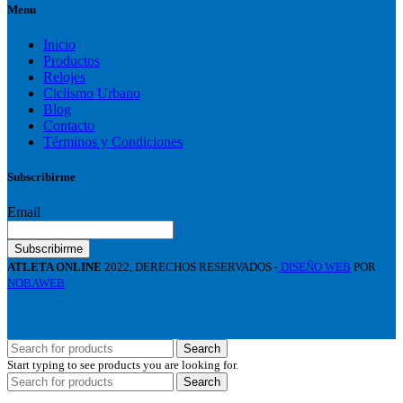
Menu
Inicio
Productos
Relojes
Ciclismo Urbano
Blog
Contacto
Términos y Condiciones
Subscribirme
Email
ATLETA ONLINE
2022, DERECHOS RESERVADOS -
DISEÑO WEB
POR
NOBAWEB
Search
Start typing to see products you are looking for.
Search