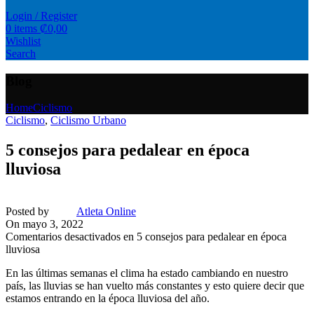
Login / Register
0
items
₡
0,00
Wishlist
Search
Blog
Home
Ciclismo
Ciclismo
,
Ciclismo Urbano
5 consejos para pedalear en época
lluviosa
Posted by
Atleta Online
On mayo 3, 2022
Comentarios desactivados
en 5 consejos para pedalear en época
lluviosa
En las últimas semanas el clima ha estado cambiando en nuestro
país, las lluvias se han vuelto más constantes y esto quiere decir que
estamos entrando en la época lluviosa del año.