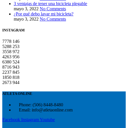
3 ventajas de tener una bicicleta plegable
mayo 3, 2022
No Comments
¿Por qué debo lavar mi bicicleta?
mayo 3, 2022
No Comments
INSTAGRAM
7778
146
5288
253
3558
972
4263
956
6380
524
8716
943
2237
845
1850
818
2673
944
ATLETA ONLINE
Phone: (506) 8448-8480
Email: info@atletaonline.com
Facebook
Instagram
Youtube