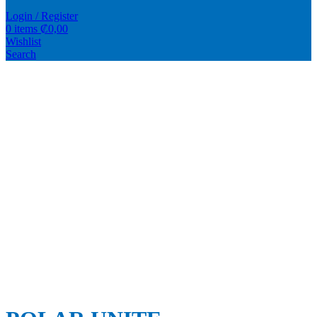
Login / Register
0
items
₡
0,00
Wishlist
Search