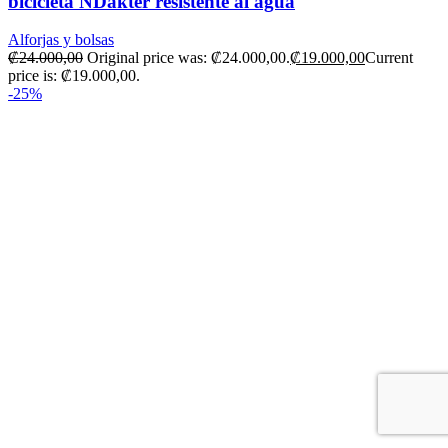
bicicleta NDakter resistente al agua
Alforjas y bolsas
₡
24.000,00
Original price was: ₡24.000,00.
₡
19.000,00
Current
price is: ₡19.000,00.
-25%