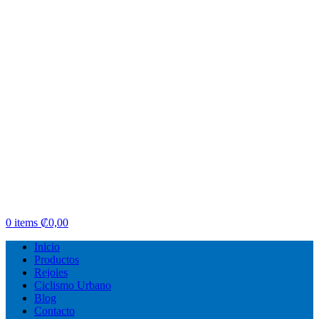
0
items
₡
0,00
Inicio
Productos
Rejoles
Ciclismo Urbano
Blog
Contacto