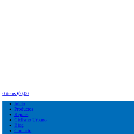
0
items
₡
0,00
Inicio
Productos
Rejoles
Ciclismo Urbano
Blog
Contacto