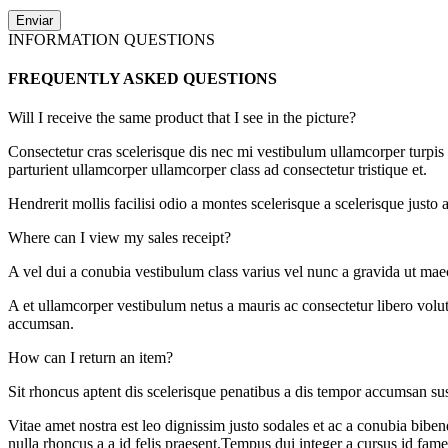
INFORMATION QUESTIONS
FREQUENTLY ASKED QUESTIONS
Will I receive the same product that I see in the picture?
Consectetur cras scelerisque dis nec mi vestibulum ullamcorper turpis
parturient ullamcorper ullamcorper class ad consectetur tristique et.
Hendrerit mollis facilisi odio a montes scelerisque a scelerisque just
Where can I view my sales receipt?
A vel dui a conubia vestibulum class varius vel nunc a gravida ut mae
A et ullamcorper vestibulum netus a mauris ac consectetur libero volu
accumsan.
How can I return an item?
Sit rhoncus aptent dis scelerisque penatibus a dis tempor accumsan s
Vitae amet nostra est leo dignissim justo sodales et ac a conubia biben
nulla rhoncus a a id felis praesent.Tempus dui integer a cursus id fame