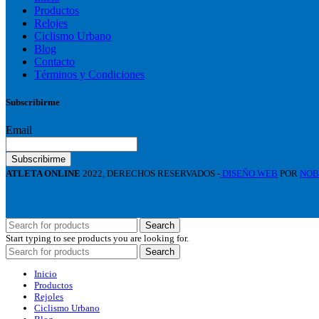
Productos
Relojes
Ciclismo Urbano
Blog
Contacto
Términos y Condiciones
Subscribirme
Email
ATLETA ONLINE
2022, DERECHOS RESERVADOS -
DISEÑO WEB
POR
NO
Search
Start typing to see products you are looking for.
Search
Inicio
Productos
Rejoles
Ciclismo Urbano