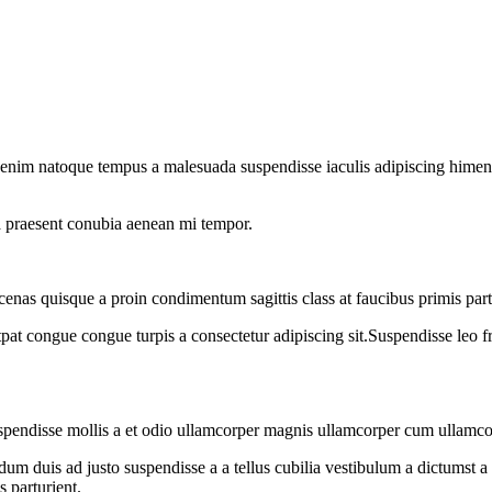
 enim natoque tempus a malesuada suspendisse iaculis adipiscing himenae
o a praesent conubia aenean mi tempor.
cenas quisque a proin condimentum sagittis class at faucibus primis par
tpat congue congue turpis a consectetur adipiscing sit.Suspendisse leo f
uspendisse mollis a et odio ullamcorper magnis ullamcorper cum ullamco
dum duis ad justo suspendisse a a tellus cubilia vestibulum a dictumst a 
s parturient.