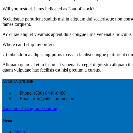
Will you restock items indicated as “out of stock?”
Scelerisque parturient sagittis nisi in aliquam dui scelerisque non con
fames torquent.
Ac curae aliquet vivamus aptent duis congue urna venenatis ridiculus 
Where can I ship my order?
Ut bibendum a adipiscing purus massa a facilisi congue parturient con
Aliquam quam at et in ipsum at venenatis a eget dignissim aliquam tin
quam vulputate hac facilisis est nisl pretium a cursus.
ATLETA ONLINE
Phone: (506) 8448-8480
Email: info@atletaonline.com
Facebook
Instagram
Youtube
Menu
Inicio