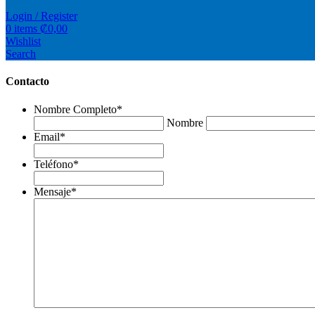
Login / Register
0
items
₡
0,00
Wishlist
Search
Contacto
Nombre Completo
*
Nombre
Email
*
Teléfono
*
Mensaje
*